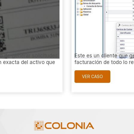
 de generar solicitudes
Este es un cliente que g
n exacta del activo que
facturación de todo lo r
VER CASO