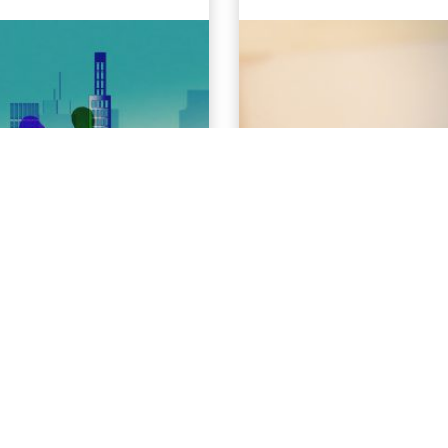
 crucial para cualquier
El actual mundo de los 
tiva o emerger en un
desafiantes para las emp
etido. Adoptar las
experiencia, el sector o
común y necesario que su