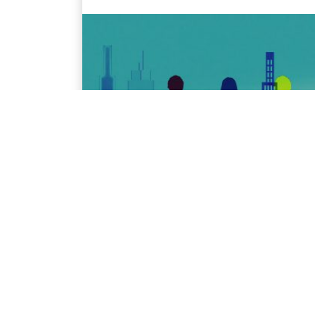
La transformación digital es un proceso
empresa que busca mantenerse competi
mercado cada vez más dinámico y comp
herramientas adecuadas es fundam [...]