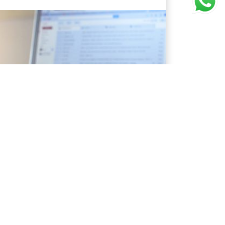
negocios presenta retos altamente
resas en general, sin importar la
 su trayectoria. En consecuencia, es
s estrate [...]